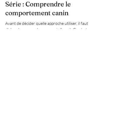
31 juil.
9 min de lecture
Série : Comprendre le
comportement canin
Avant de décider quelle approche utiliser, il faut
d'abord comprendre sur quoi elle agit. Ce n'est pas
parce que les étudateurs regardent tous le même
chien qu'ils voient tous la même chose.