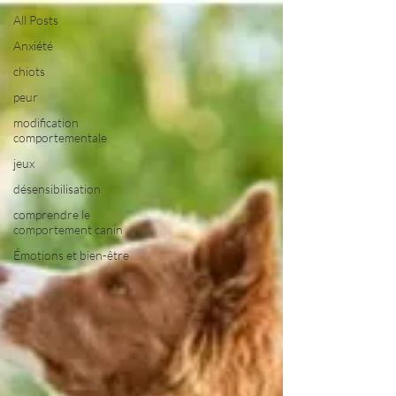
All Posts
Anxiété
chiots
peur
modification
comportementale
jeux
désensibilisation
comprendre le
comportement canin
Émotions et bien-être