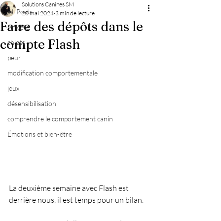
Solutions Canines SM
All Posts
20 mai 2024
3 min de lecture
Faire des dépôts dans le
Anxiété
compte Flash
chiots
peur
modification comportementale
jeux
désensibilisation
comprendre le comportement canin
Émotions et bien-être
La deuxième semaine avec Flash est 
derrière nous, il est temps pour un bilan. 