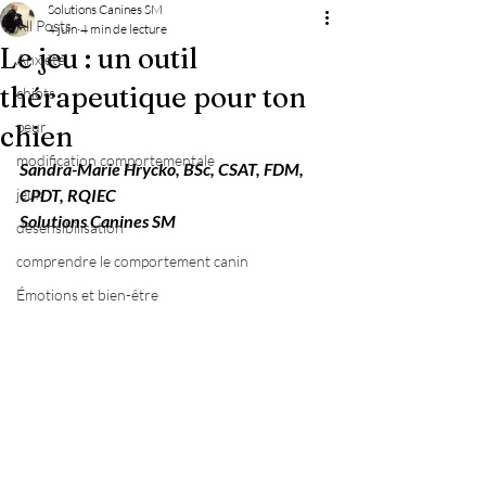
Solutions Canines SM
All Posts
4 juin
4 min de lecture
Le jeu : un outil
Anxiété
thérapeutique pour ton
chiots
peur
chien
modification comportementale
Sandra-Marie Hrycko, BSc, CSAT, FDM, 
jeux
CPDT, RQIEC
Solutions Canines SM
désensibilisation
comprendre le comportement canin
Émotions et bien-être