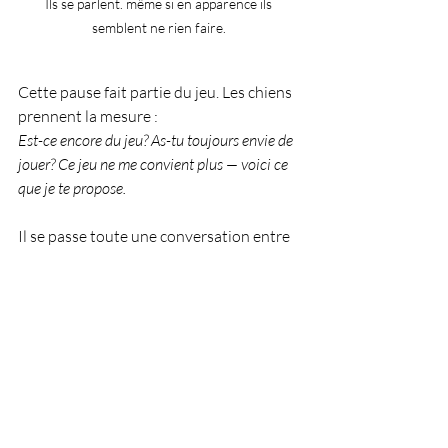
Ils se parlent. même si en apparence ils 
semblent ne rien faire. 
Cette pause fait partie du jeu. Les chiens 
prennent la mesure :
Est-ce encore du jeu? As-tu toujours envie de 
jouer? Ce jeu ne me convient plus — voici ce 
que je te propose.
Il se passe toute une conversation entre 
deux chiens qui, en apparence, ne font 
rien!
Jouer avec ton chien implique aussi de 
prendre des pauses, d'évaluer, de 
consentir — ou de vérifier si l'autre 
consent toujours. Le jeu, c'est 
communiquer de façon bidirectionnelle, 