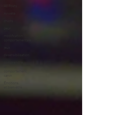
All Posts
Anxiété
chiots
peur
modification
comportementale
jeux
désensibilisation
comprendre
le
comportement
canin
Émotions
et bien-être