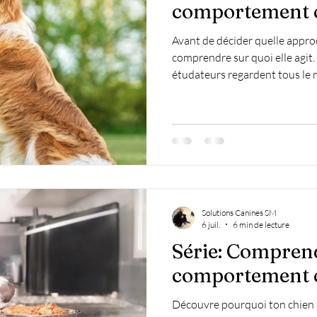
comportement 
Avant de décider quelle approch
comprendre sur quoi elle agit.
étudateurs regardent tous le 
la même chose.
Solutions Canines SM
6 juil.
6 min de lecture
Série: Comprend
comportement 
Découvre pourquoi ton chien ag