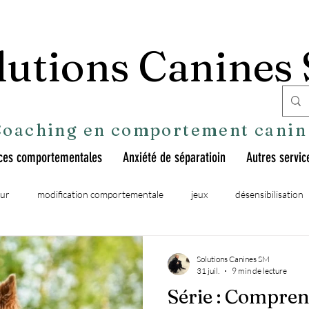
lutions Canines
Coaching en comportement canin
ces comportementales
Anxiété de séparatioin
Autres servic
ur
modification comportementale
jeux
désensibilisation
Émotions et bien-être
Solutions Canines SM
31 juil.
9 min de lecture
Série : Compren