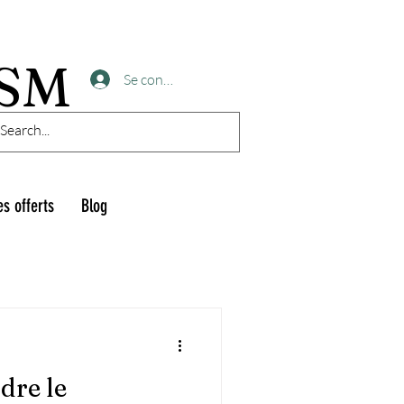
 SM
Se connecter
es offerts
Blog
dre le