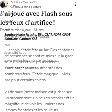
Solutions Canines SM
All Posts
18 janv.
3 min de lecture
J’ai joué avec Flash sous
Anxiété
les feux d’artifice!!
chiots
peur
Dernière mise à jour :
23 janv.
Sandra-Marie Hrycko, BSc, CSAT, FDM, CPDT
modification comportementale
Solutions Canines SM
jeux
Hier soir, c’était fête au lac. Des centaines 
désensibilisation
de personnes se sont réunies sur la glace, 
comprendre le comportement canin
sous un ciel étoilé, pour célébrer, 
s’amuser et se réchauffer près des 
Émotions et bien-être
nombreux feux. C’était magique!! Mais 
pas pour certains chiens.
Vu de haut (notre maison est juchée sur 
un promontoire, un peu en retrait) c’était 
magnifique de voir les lumières des 
lampes frontales et les couleurs 