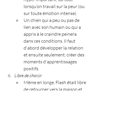
lorsqu’on travail sur la peur (ou 
sur toute émotion intense).
Un chien qui a peu ou pas de 
lien avec son humain ou qui a 
appris à le craindre peinera 
dans ces conditions. Il faut 
d'abord développer la relation 
et ensuite seulement, créer des 
moments d'apprentissages 
positifs.
Libre de choisir
Même en longe, Flash était libre 
de retourner vers la maison et 
sa zone de sécurité, si tel était 
son choix. 
On ne force pas un 
changement 